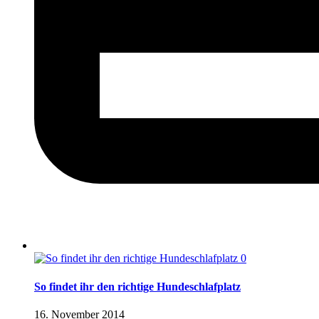
0
So findet ihr den richtige Hundeschlafplatz
16. November 2014