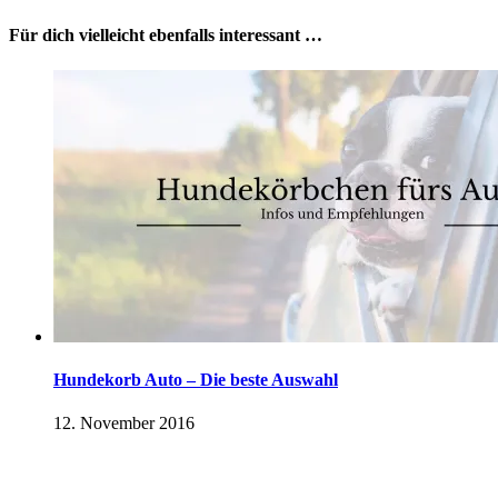
Für dich vielleicht ebenfalls interessant …
Hundekorb Auto – Die beste Auswahl
12. November 2016