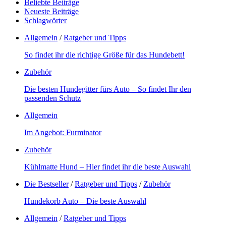
Beliebte Beiträge
Neueste Beiträge
Schlagwörter
Allgemein
/
Ratgeber und Tipps
So findet ihr die richtige Größe für das Hundebett!
Zubehör
Die besten Hundegitter fürs Auto – So findet Ihr den
passenden Schutz
Allgemein
Im Angebot: Furminator
Zubehör
Kühlmatte Hund – Hier findet ihr die beste Auswahl
Die Bestseller
/
Ratgeber und Tipps
/
Zubehör
Hundekorb Auto – Die beste Auswahl
Allgemein
/
Ratgeber und Tipps