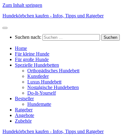
Zum Inhalt springen
Hundekörbchen kaufen - Infos, Tipps und Ratgeber
Suchen nach:
Home
Für kleine Hunde
Für große Hunde
Spezielle Hundebetten
Orthopädisches Hundebett
Kunstleder
Luxus Hundebett
Nostalgische Hundebetten
Do-It-Yourself
Bestseller
Hundematte
Ratgeber
Angebote
Zubehör
Hundekörbchen kaufen - Infos, Tipps und Ratgeber